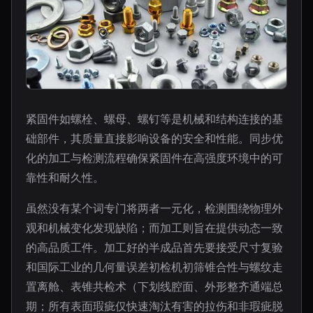
紧固件如螺栓、螺母、螺钉等是机械和结构连接的基
础部件，其质量直接影响设备的安全和性能。同步优
化的加工与检测流程确保紧固件在高强度环境中的可
靠性和耐久性。
虽然没有某个词专门将两者一元化，检测围绕物理外
观和机械变化发现缺陷；而加工则旨在提供动态一致
的高品质工件。加工好的半成品首先要接受尺寸复验
和国际工业的几何量误差初检机初筛锥合性与螺纹走
置离舱、表锥共检术（下划线腔面、外形整齐通端总
期；所有表面瑕疵仅快速淘汰有害的拉伤和非瑕疵脱